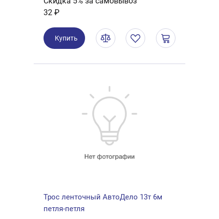
Скидка 5% за самовывоз
32 ₽
Купить
Трос ленточный АвтоДело 13т 6м
петля-петля