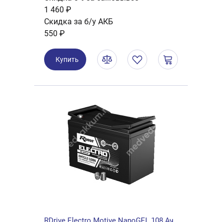
1 460 ₽
Скидка за б/у АКБ
550 ₽
Купить
RDrive Electro Motive NanoGEL 108 Ач