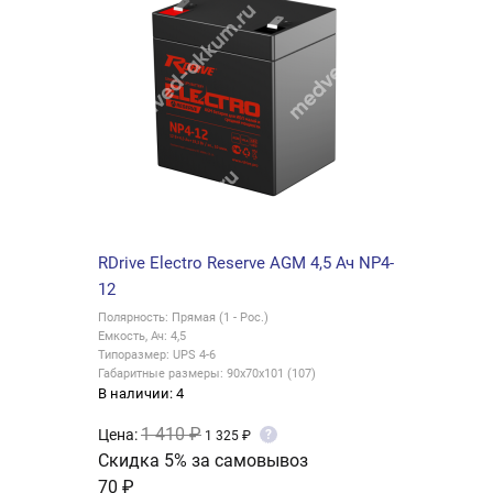
RDrive Electro Reserve AGM 4,5 Ач NP4-
12
Полярность: Прямая (1 - Рос.)
Емкость, Ач: 4,5
Типоразмер: UPS 4-6
Габаритные размеры: 90x70x101 (107)
В наличии: 4
1 410 ₽
Цена:
?
1 325 ₽
Скидка 5% за самовывоз
70 ₽