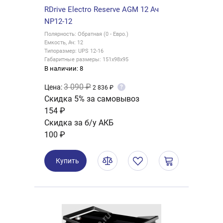
RDrive Electro Reserve AGM 12 Ач
NP12-12
Полярность: Обратная (0 - Евро.)
Емкость, Ач: 12
Типоразмер: UPS 12-16
Габаритные размеры: 151x98x95
В наличии: 8
3 090 ₽
Цена:
?
2 836 ₽
Скидка 5% за самовывоз
154 ₽
Скидка за б/у АКБ
100 ₽
Купить