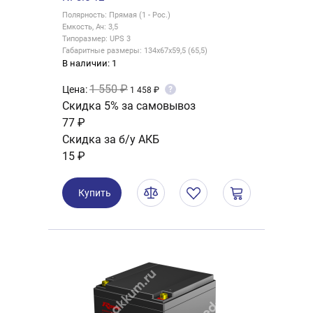
Полярность: Прямая (1 - Рос.)
Емкость, Ач: 3,5
Типоразмер: UPS 3
Габаритные размеры: 134x67x59,5 (65,5)
В наличии: 1
1 550 ₽
Цена:
?
1 458 ₽
Скидка 5% за самовывоз
77 ₽
Скидка за б/у АКБ
15 ₽
Купить