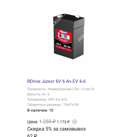
RDrive Junior 6V 6 Ач EV 6-6
Полярность: Универсальная (Тип - 5 или 9)
Емкость, Ач: 6
Типоразмер: UPS 4-6 (6V)
Габаритные размеры: 70x47x106
В наличии: 10
1 250 ₽
Цена:
?
1 173 ₽
Скидка 5% за самовывоз
62 ₽