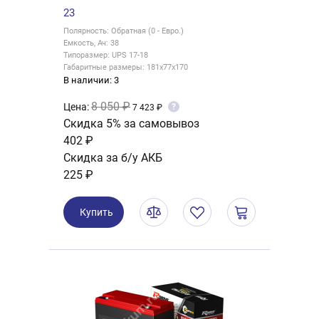
23
Полярность: Обратная (0 - Евро.)
Емкость, Ач: 38
Типоразмер: UPS 17-18
Габаритные размеры: 181x77x170
В наличии: 3
8 050 ₽
Цена:
?
7 423 ₽
Скидка 5% за самовывоз
402 ₽
Скидка за б/у АКБ
225 ₽
Купить