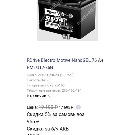
RDrive Electro Motive NanoGEL 76 Ач
EMTG12-76N
Полярность: Прямая (1 - Рос.)
Емкость, Ач: 76
Типоразмер: UPS 75-100
Габаритные размеры: 260x168x194
В наличии: 2
19 100 ₽
Цена:
?
17 695 ₽
Скидка 5% за самовывоз
955 ₽
Скидка за б/у АКБ