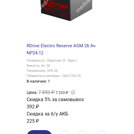
RDrive Electro Reserve AGM 26 Ач
NP24-12
Полярность: Обратная (0 - Евро.)
Емкость, Ач: 26
Типоразмер: UPS 26
Габаритные размеры: 166x175x125
В наличии: 1
7 850 ₽
Цена:
?
7 233 ₽
Скидка 5% за самовывоз
392 ₽
Скидка за б/у АКБ
225 ₽