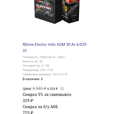
RDrive Electro Velo AGM 30 Ач 6-DZF-
22
Полярность: Обратная (0 - Евро.)
Емкость, Ач: 30
Пусковой ток, А: 100
Типоразмер: UPS 17-18
Габаритные размеры: 181x77x170
В наличии: 3
6 580 ₽
Цена:
?
6 026 ₽
Скидка 5% за самовывоз
329 ₽
Скидка за б/у АКБ
225 ₽