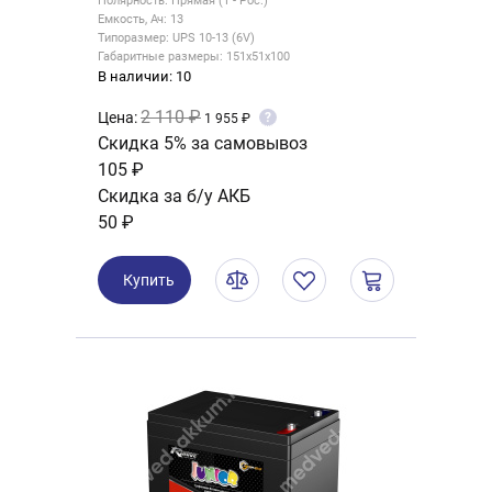
Полярность: Прямая (1 - Рос.)
Емкость, Ач: 13
Типоразмер: UPS 10-13 (6V)
Габаритные размеры: 151x51x100
В наличии: 10
2 110 ₽
Цена:
?
1 955 ₽
Скидка 5% за самовывоз
105 ₽
Скидка за б/у АКБ
50 ₽
Купить