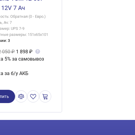
12V 7 Ач
сть: Обратная (0 - Евро.)
, Ач: 7
змер: UPS 7-9
тные размеры: 151x65x101
чии: 3
2 050 ₽
1 898 ₽
?
а 5% за самовывоз
а за б/у АКБ
пить