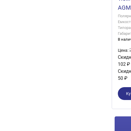
AGM 
Полярно
Емкость
Типора
Габари
В нали
Цена:
Скидк
102 ₽
Скидк
50 ₽
Ку