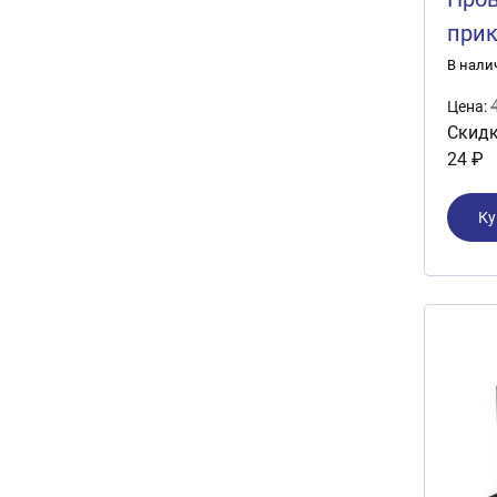
прик
150А
В нали
Цена:
Скидк
24 ₽
Ку