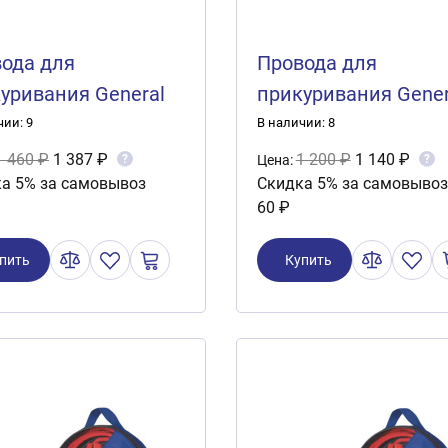
ода для
Провода для
уривания General
прикуривания Gener
nologies 600А 4
Technologies 600А 3
чии: 9
В наличии: 8
ра
метра
1 460 ₽
1 387 ₽
1 200 ₽
1 140 ₽
?
?
Цена:
а 5% за самовывоз
Скидка 5% за самовывоз
60 ₽
пить
Купить