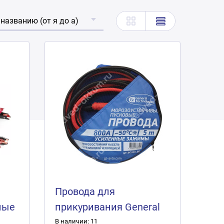
 названию (от я до а)
Провода для
ные
прикуривания General
Technologies 800А 5
В наличии: 11