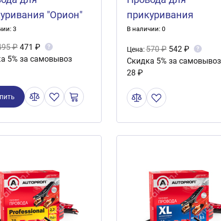
уривания "Орион"
прикуривания
 (2м)
"Заводила" 300А (2.0
чии: 3
В наличии: 0
495 ₽
471 ₽
?
570 ₽
542 ₽
?
Цена:
а 5% за самовывоз
Скидка 5% за самовывоз
28 ₽
пить