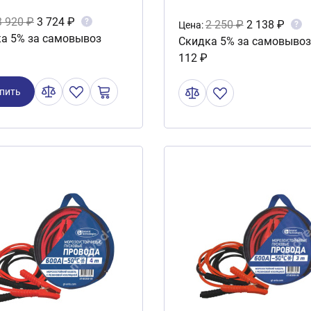
морозостойкие в
3 920 ₽
3 724 ₽
?
2 250 ₽
2 138 ₽
?
Цена:
а 5% за самовывоз
пластиковом кейсе
Скидка 5% за самовывоз
112 ₽
AGR-300
пить