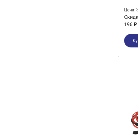
Цена:
Скидк
196 ₽
Ку