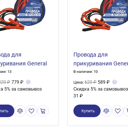
ода для
Провода для
уривания General
прикуривания Gener
nologies 400А 2,5
Technologies 300А 2,
чии: 13
В наличии: 10
ра
метра
820 ₽
779 ₽
620 ₽
589 ₽
?
?
Цена:
а 5% за самовывоз
Скидка 5% за самовывоз
31 ₽
пить
Купить