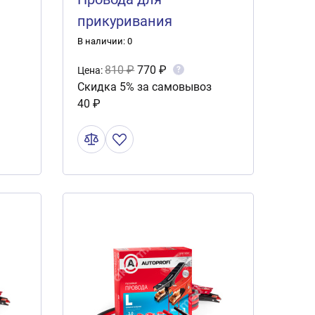
прикуривания
)
"Аллигатор" 200А, 2.5м,
В наличии: 0
морозостойкие в
810 ₽
770 ₽
?
Цена:
брезентовой сумке BC-
Скидка 5% за самовывоз
40 ₽
200