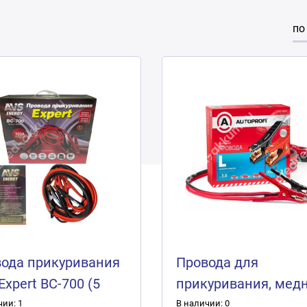
по
ода прикуривания
Провода для
Expert BC-700 (5
прикуривания, мед
ов) 700А
300А, 3м,
чии: 1
В наличии: 0