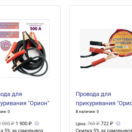
ода для
Провода для
уривания "Орион"
прикуривания "Орио
 (3м)
350А (2.5м)
чии: 0
В наличии: 0
2 000 ₽
1 900 ₽
760 ₽
722 ₽
?
?
Цена:
а 5% за самовывоз
Скидка 5% за самовывоз