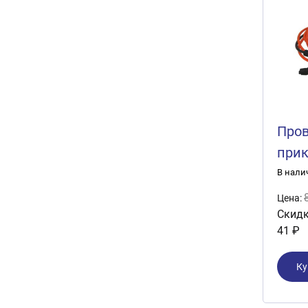
Пров
прик
Tech
В нали
мет
Цена:
Скидк
41 ₽
Ку