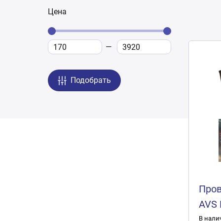
Цена
Подобрать
Пров
AVS 
метр
В нали