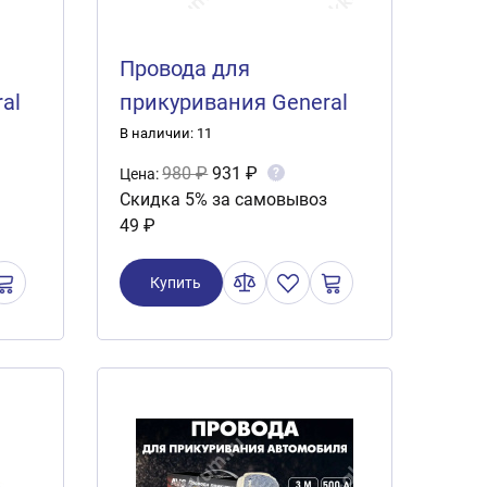
Провода для
al
прикуривания General
Technologies 500А 3
В наличии: 11
метра
980 ₽
931 ₽
?
Цена:
Скидка 5% за самовывоз
49 ₽
Купить