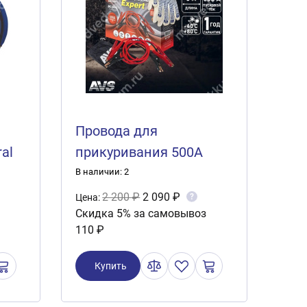
Провода для
al
прикуривания 500А
5
(3М) AVS Expert BC-500
В наличии: 2
2 200 ₽
2 090 ₽
?
Цена:
Скидка 5% за самовывоз
110 ₽
Купить