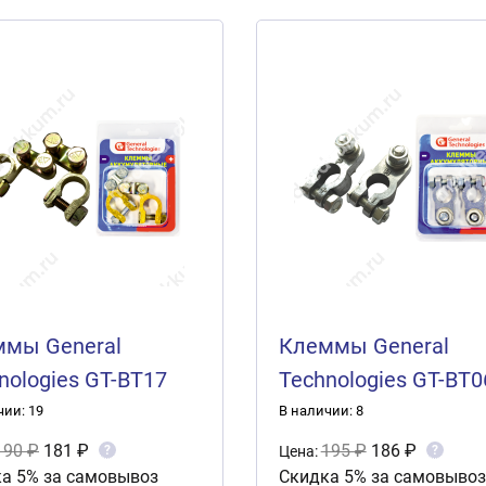
мы General
Клеммы General
nologies GT-BT17
Technologies GT-BT0
.)
(2шт.)
чии: 19
В наличии: 8
190 ₽
181 ₽
195 ₽
186 ₽
?
?
Цена:
а 5% за самовывоз
Скидка 5% за самовывоз