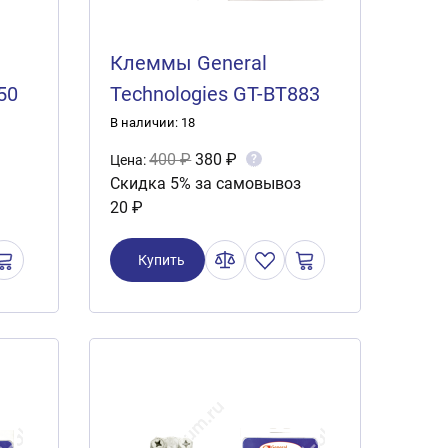
Клеммы General
50
Technologies GT-BT883
т.)
(2шт.)
В наличии: 18
400 ₽
380 ₽
?
Цена:
Скидка 5% за самовывоз
20 ₽
Купить