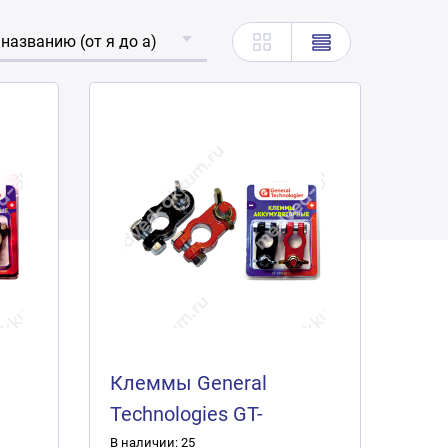
 названию (от я до а)
Клеммы General
Technologies GT-
M040015 (2шт.)
В наличии: 25