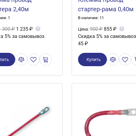
тера 2,40м
стартер-рама 0,40м
5кв.мм) GT-W07
(S=35кв.мм) GT-W06
чии: 1
В наличии: 11
1 300 ₽
1 235 ₽
900 ₽
855 ₽
?
?
Цена:
а 5% за самовывоз
Скидка 5% за самовывоз
45 ₽
пить
Купить