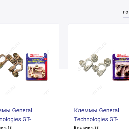
по
мы General
Клеммы General
nologies GT-
Technologies GT-
012 (2шт.)
M060002 (2шт.)
чии: 18
В наличии: 38