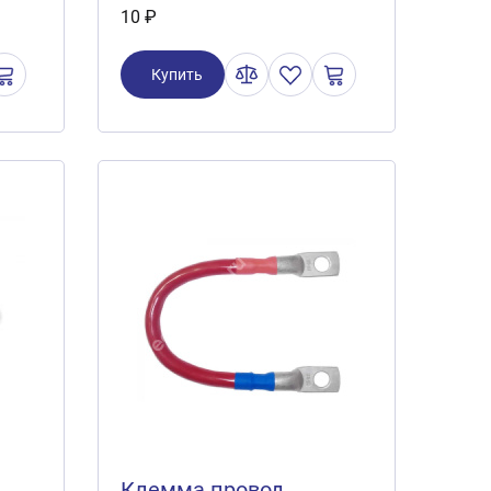
10 ₽
Купить
Клемма провод