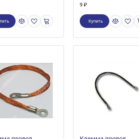
9 ₽
пить
Купить
мма провод
Клемма провод