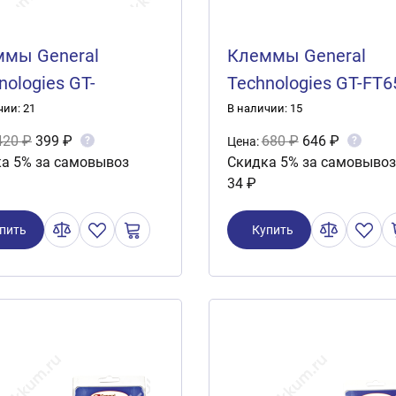
мы General
Клеммы General
nologies GT-
Technologies GT-FT6
014 (2шт.)
быстросъемные (2ш
чии: 21
В наличии: 15
420 ₽
399 ₽
680 ₽
646 ₽
?
?
Цена:
а 5% за самовывоз
Скидка 5% за самовывоз
34 ₽
пить
Купить