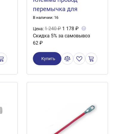
перемычка для
болтовых выводы
В наличии: 16
0,70м (S=35кв.мм) GT-
1 240 ₽
1 178 ₽
?
Цена:
Скидка 5% за самовывоз
J04
62 ₽
Купить