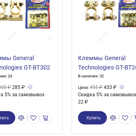
мы General
Клеммы General
nologies GT-BT302
Technologies GT-BT2
.)
(2шт.)
чии: 23
В наличии: 32
300 ₽
285 ₽
455 ₽
433 ₽
?
?
Цена:
а 5% за самовывоз
Скидка 5% за самовывоз
22 ₽
пить
Купить