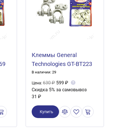
Клеммы General
69
Technologies GT-BT223
(2шт.)
В наличии: 29
630 ₽
599 ₽
?
Цена:
Скидка 5% за самовывоз
31 ₽
Купить