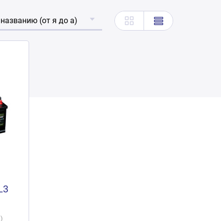
 названию (от я до а)
L3
)