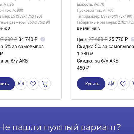
, Ач: 95
Емкость, Ач: 70
й ток, А: 900
Пусковой ток, А: 760
змер: L5 (353X175X190)
Типоразмер: L3 (276X175X190)
тные размеры: 353x175x190
Габаритные размеры: 278x175
чии: 3
В наличии: 5
37 200 ₽
34 740 ₽
27 600 ₽
25 770 ₽
?
?
Цена:
а 5% за самовывоз
Скидка 5% за самовывоз
 ₽
1 380 ₽
а за б/у АКБ
Скидка за б/у АКБ
450 ₽
пить
Купить
Не нашли нужный вариант?