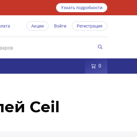
Узнать подробности
плата
Акции
Войти
Регистрация
0
ей Ceil