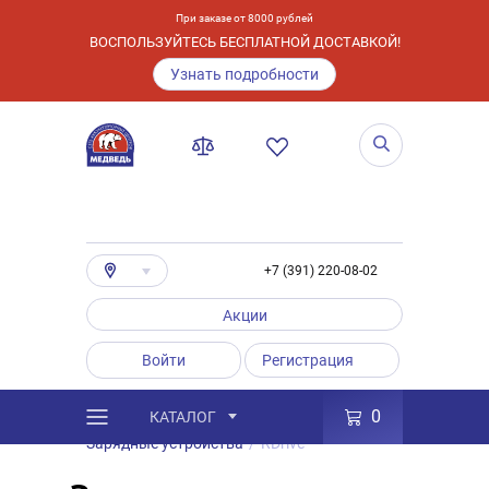
При заказе от 8000 рублей
ВОСПОЛЬЗУЙТЕСЬ БЕСПЛАТНОЙ ДОСТАВКОЙ!
Узнать подробности
+7 (391) 220-08-02
Акции
Войти
Регистрация
0
КАТАЛОГ
/
Каталог
/
Товары
/
Аксессуары
/
Зарядные устройства
/
RDrive