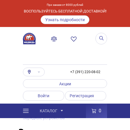
При заказе от 8000 рублей
ВОСПОЛЬЗУЙТЕСЬ БЕСПЛАТНОЙ ДОСТАВКОЙ!
Узнать подробности
+7 (391) 220-08-02
Акции
Войти
Регистрация
0
КАТАЛОГ
/
Каталог
/
Товары
/
Аксессуары
/
Зарядные устройства