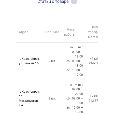
Статьи о товаре
-
Номер
Часы
Адрес
Наличие
телефона
работы
магазина
пн. — пт.:
09:00 —
19:00
г. Красноярск,
+7 (391)
2 шт.
сб.: 09:00 —
ул. Глинки, 1б
294-02-02
18:00
вс.: 10:00 —
17:00
пн. — пт.:
09:00 —
г. Красноярск,
20:00
пр.
+7 (391)
2 шт.
сб.: 09:00 —
Металлургов,
212-87-27
18:00
2м
вс.: 10:00 —
17:00