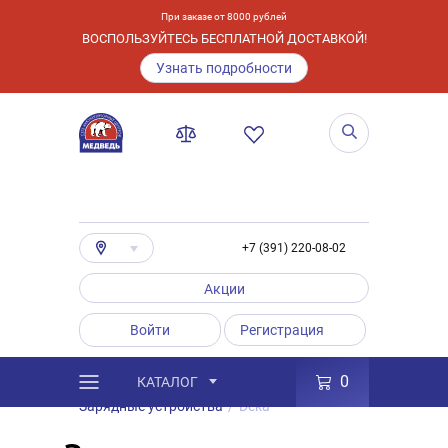
При заказе от 8000 рублей
ВОСПОЛЬЗУЙТЕСЬ БЕСПЛАТНОЙ ДОСТАВКОЙ!
Узнать подробности
+7 (391) 220-08-02
Акции
Войти
Регистрация
0
КАТАЛОГ
/
Каталог
/
Товары
/
Аксессуары
/
Зарядные устройства
/
Deka