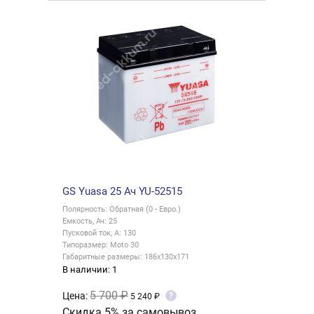
GS Yuasa 25 Ач YU-52515
Полярность: Обратная (0 - Евро.)
Емкость, Ач: 25
Пусковой ток, А: 130
Типоразмер: Moto 30
Габаритные размеры: 186x130x171
В наличии: 1
5 700 ₽
Цена:
?
5 240 ₽
Скидка 5% за самовывоз