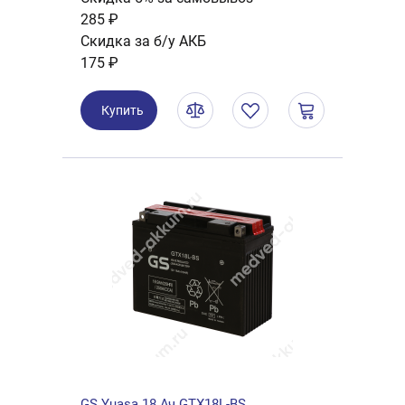
285 ₽
Скидка за б/у АКБ
175 ₽
Купить
GS Yuasa 18 Ач GTX18L-BS