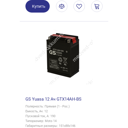
Купить
GS Yuasa 12 Ач GTX14AH-BS
Полярность: Прямая (1 - Рос.)
Емкость, Ач: 12
Пусковой ток, А: 190
Типоразмер: Moto 14
Габаритные размеры: 151x88x146