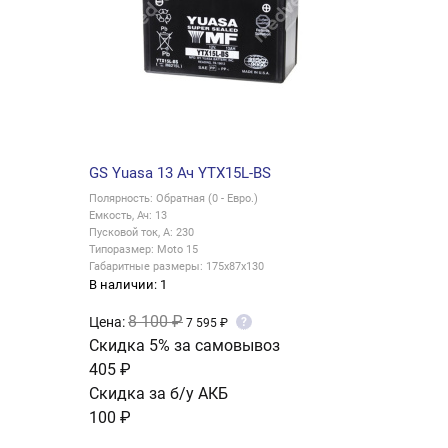
GS Yuasa 13 Ач YTX15L-BS
Полярность: Обратная (0 - Евро.)
Емкость, Ач: 13
Пусковой ток, А: 230
Типоразмер: Moto 15
Габаритные размеры: 175x87x130
В наличии: 1
8 100 ₽
Цена:
?
7 595 ₽
Скидка 5% за самовывоз
405 ₽
Скидка за б/у АКБ
100 ₽