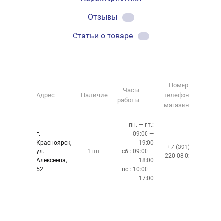
Отзывы
-
Статьи о товаре
-
Номер
Часы
Адрес
Наличие
телефона
работы
магазина
пн. — пт.:
г.
09:00 —
Красноярск,
19:00
+7 (391)
ул.
1 шт.
сб.: 09:00 —
220-08-02
Алексеева,
18:00
52
вс.: 10:00 —
17:00