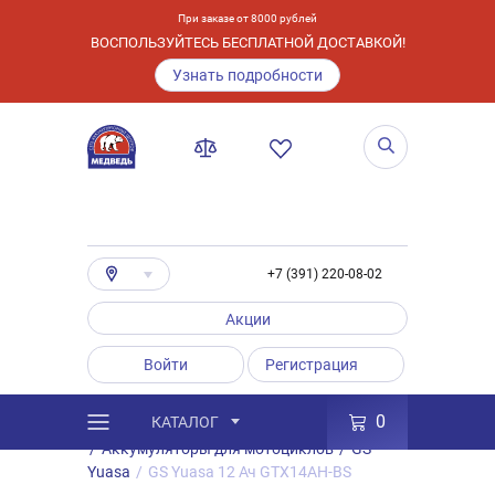
При заказе от 8000 рублей
ВОСПОЛЬЗУЙТЕСЬ БЕСПЛАТНОЙ ДОСТАВКОЙ!
Узнать подробности
+7 (391) 220-08-02
Акции
Войти
Регистрация
0
КАТАЛОГ
/
Каталог
/
Товары
/
Аккумуляторы
/
Аккумуляторы для мотоциклов
/
GS
Yuasa
/
GS Yuasa 12 Ач GTX14AH-BS