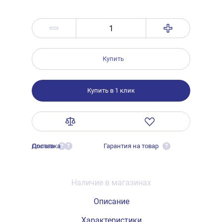
Купить
Купить в 1 клик
Оплата
Доставка
Гарантия на товар
?
?
?
Наличие в магазинах
Описание
Характеристики