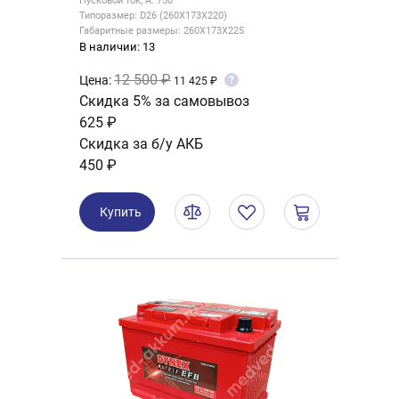
Пусковой ток, А: 750
Типоразмер: D26 (260X173X220)
Габаритные размеры: 260X173X225
В наличии: 13
12 500 ₽
Цена:
?
11 425 ₽
Скидка 5% за самовывоз
625 ₽
Скидка за б/у АКБ
450 ₽
Купить