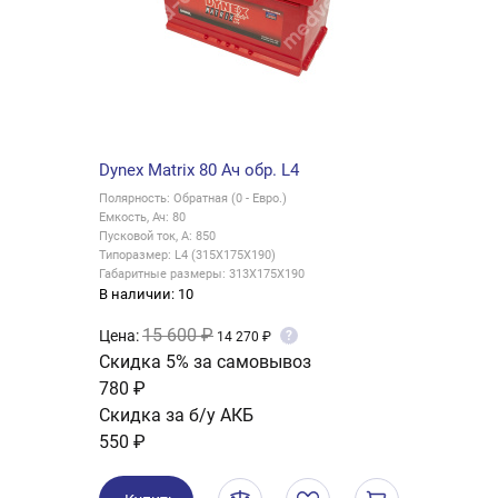
Dynex Matrix 80 Ач обр. L4
Полярность: Обратная (0 - Евро.)
Емкость, Ач: 80
Пусковой ток, А: 850
Типоразмер: L4 (315X175X190)
Габаритные размеры: 313X175X190
В наличии: 10
15 600 ₽
Цена:
?
14 270 ₽
Скидка 5% за самовывоз
780 ₽
Скидка за б/у АКБ
550 ₽