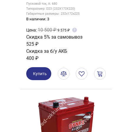
Пусковой ток, А: 680
Типоразмер: D23 (232X173X220)
Габаритные размеры: 232x172x225
В наличии: 3
10 500 ₽
Цена:
?
9 575 ₽
Скидка 5% за самовывоз
525 ₽
Скидка за б/у АКБ
400 ₽
Купить