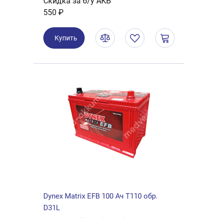
Скидка за б/у АКБ
550 ₽
Купить
Dynex Matrix EFB 100 Ач T110 обр.
D31L