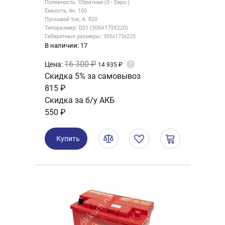
Полярность: Обратная (0 - Евро.)
Емкость, Ач: 100
Пусковой ток, А: 820
Типоразмер: D31 (306X173X220)
Габаритные размеры: 305x173x225
В наличии: 17
16 300 ₽
Цена:
?
14 935 ₽
Скидка 5% за самовывоз
815 ₽
Скидка за б/у АКБ
550 ₽
Купить