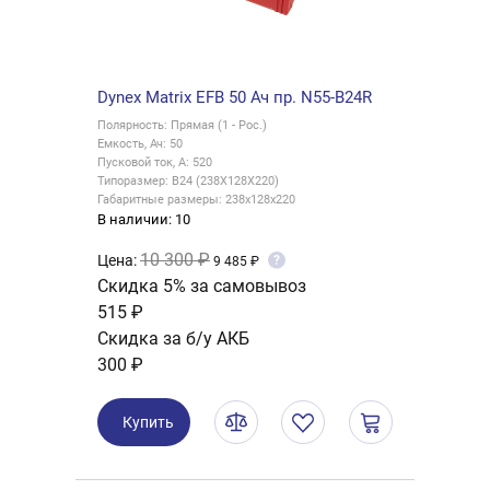
Dynex Matrix EFB 50 Ач пр. N55-B24R
Полярность: Прямая (1 - Рос.)
Емкость, Ач: 50
Пусковой ток, А: 520
Типоразмер: B24 (238X128X220)
Габаритные размеры: 238x128x220
В наличии: 10
10 300 ₽
Цена:
?
9 485 ₽
Скидка 5% за самовывоз
515 ₽
Скидка за б/у АКБ
300 ₽
Купить