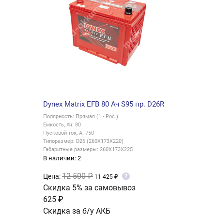
Dynex Matrix EFB 80 Ач S95 пр. D26R
Полярность: Прямая (1 - Рос.)
Емкость, Ач: 80
Пусковой ток, А: 750
Типоразмер: D26 (260X173X220)
Габаритные размеры: 260X173X225
В наличии: 2
12 500 ₽
Цена:
?
11 425 ₽
Скидка 5% за самовывоз
625 ₽
Скидка за б/у АКБ