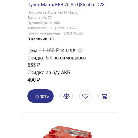
Dynex Matrix EFB 70 Ач Q85 обр. D23L
Полярность: Обратная (0 - Евро.)
Емкость, Ач: 70
Пусковой ток, А: 650
Типоразмер: D23 (232X173X220)
Габаритные размеры: 232x173x220
В наличии: 13
11 100 ₽
Цена:
?
10 145 ₽
Скидка 5% за самовывоз
555 ₽
Скидка за б/у АКБ
400 ₽
Купить