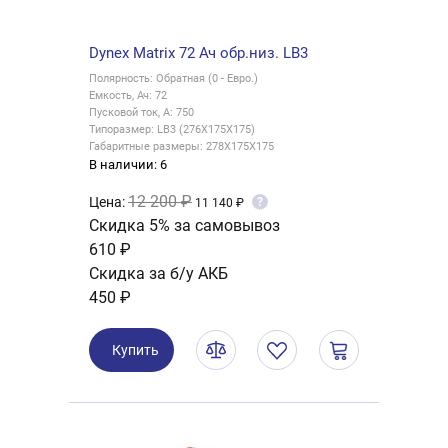
Dynex Matrix 72 Ач обр.низ. LB3
Полярность: Обратная (0 - Евро.)
Емкость, Ач: 72
Пусковой ток, А: 750
Типоразмер: LB3 (276X175X175)
Габаритные размеры: 278X175X175
В наличии: 6
12 200 ₽
Цена:
?
11 140 ₽
Скидка 5% за самовывоз
610 ₽
Скидка за б/у АКБ
450 ₽
Купить