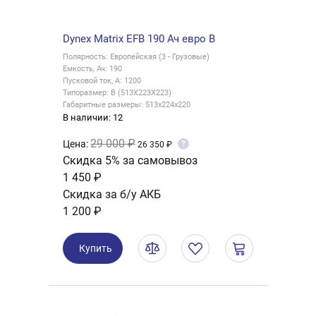
Dynex Matrix EFB 190 Ач евро B
Полярность: Европейская (3 - Грузовые)
Емкость, Ач: 190
Пусковой ток, А: 1200
Типоразмер: B (513X223X223)
Габаритные размеры: 513x224x220
В наличии: 12
29 000 ₽
Цена:
?
26 350 ₽
Скидка 5% за самовывоз
1 450 ₽
Скидка за б/у АКБ
1 200 ₽
Купить