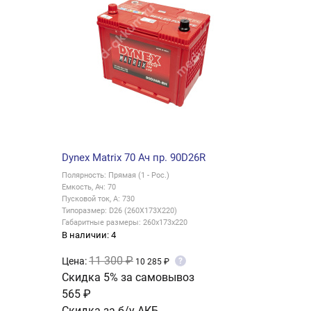
Dynex Matrix 70 Ач пр. 90D26R
Полярность: Прямая (1 - Рос.)
Емкость, Ач: 70
Пусковой ток, А: 730
Типоразмер: D26 (260X173X220)
Габаритные размеры: 260x173x220
В наличии: 4
11 300 ₽
Цена:
?
10 285 ₽
Скидка 5% за самовывоз
565 ₽
Скидка за б/у АКБ