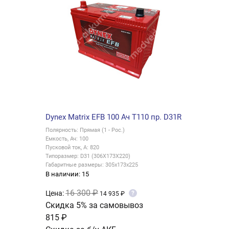
Dynex Matrix EFB 100 Ач T110 пр. D31R
Полярность: Прямая (1 - Рос.)
Емкость, Ач: 100
Пусковой ток, А: 820
Типоразмер: D31 (306X173X220)
Габаритные размеры: 305x173x225
В наличии: 15
16 300 ₽
Цена:
?
14 935 ₽
Скидка 5% за самовывоз
815 ₽