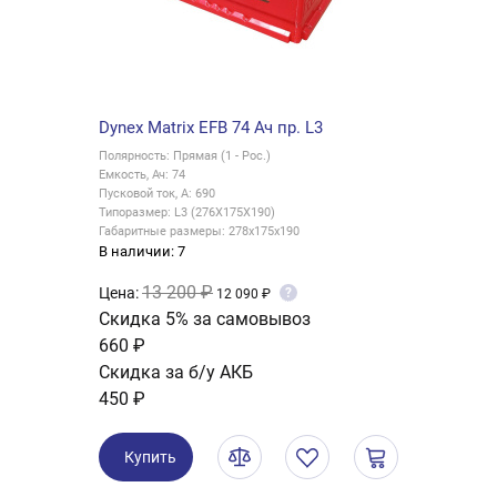
Dynex Matrix EFB 74 Ач пр. L3
Полярность: Прямая (1 - Рос.)
Емкость, Ач: 74
Пусковой ток, А: 690
Типоразмер: L3 (276X175X190)
Габаритные размеры: 278x175x190
В наличии: 7
13 200 ₽
Цена:
?
12 090 ₽
Скидка 5% за самовывоз
660 ₽
Скидка за б/у АКБ
450 ₽
Купить