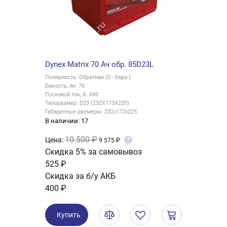
Dynex Matrix 70 Ач обр. 85D23L
Полярность: Обратная (0 - Евро.)
Емкость, Ач: 70
Пусковой ток, А: 680
Типоразмер: D23 (232X173X220)
Габаритные размеры: 232x172x225
В наличии: 17
10 500 ₽
Цена:
?
9 575 ₽
Скидка 5% за самовывоз
525 ₽
Скидка за б/у АКБ
400 ₽
Купить