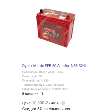
Dynex Matrix EFB 50 Ач обр. N55-B24L
Полярность: Обратная (0 - Евро.)
Емкость, Ач: 50
Пусковой ток, А: 520
Типоразмер: B24 (238X128X220)
Габаритные размеры: 238X129X227
В наличии: 18
10 300 ₽
Цена:
?
9 485 ₽
Скидка 5% за самовывоз