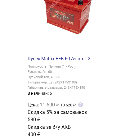
Dynex Matrix EFB 60 Ач пр. L2
Полярность: Прямая (1 - Рос.)
Емкость, Ач: 60
Пусковой ток, А: 560
Типоразмер: L2 (242X175X190)
Габаритные размеры: 243X175X190
В наличии: 5
11 600 ₽
Цена:
?
10 620 ₽
Скидка 5% за самовывоз
580 ₽
Скидка за б/у АКБ
400 ₽