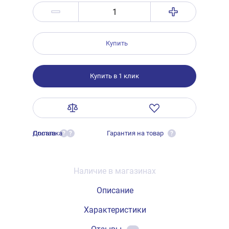
Купить
Купить в 1 клик
Оплата
Доставка
Гарантия на товар
?
?
?
Наличие в магазинах
Описание
Характеристики