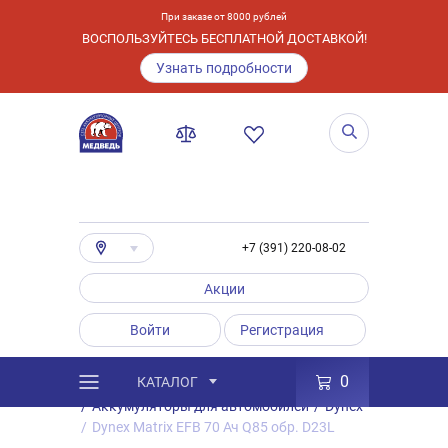
При заказе от 8000 рублей
ВОСПОЛЬЗУЙТЕСЬ БЕСПЛАТНОЙ ДОСТАВКОЙ!
Узнать подробности
+7 (391) 220-08-02
Акции
Войти
Регистрация
0
КАТАЛОГ
/
Каталог
/
Товары
/
Аккумуляторы
/
Аккумуляторы для автомобилей
/
Dynex
/
Dynex Matrix EFB 70 Ач Q85 обр. D23L