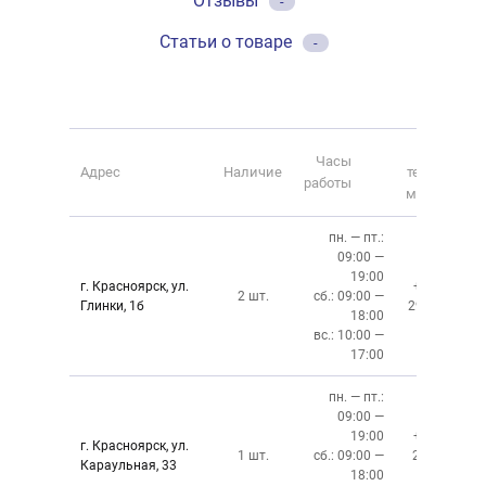
Отзывы
-
Статьи о товаре
-
Номер
Часы
Адрес
Наличие
телефона
работы
магазина
пн. — пт.:
09:00 —
19:00
г. Красноярск, ул.
+7 (391)
2 шт.
сб.: 09:00 —
Глинки, 1б
294-02-02
18:00
вс.: 10:00 —
17:00
пн. — пт.:
09:00 —
19:00
+7 (391)
г. Красноярск, ул.
1 шт.
сб.: 09:00 —
219‒01‒
Караульная, 33
18:00
59