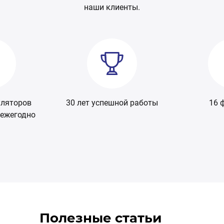
наши клиенты.
ой работы
16 филиалов
800 моделе
в ас
Полезные статьи