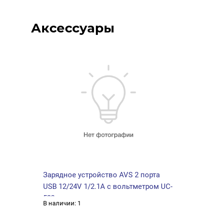
Аксессуары
тора
Зарядное устройство AVS 2 порта
Трос
5M
USB 12/24V 1/2.1A с вольтметром UC-
Gener
523
5т.6
В наличии: 1
В нали