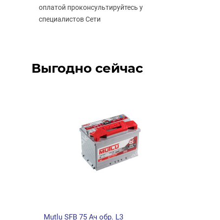
оплатой проконсультируйтесь у
специалистов Сети
Выгодно сейчас
Varta Dynamic SLI 60 Ач обр.низ. D59
Кабел