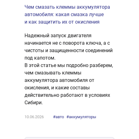
ение и
Чем смазать клеммы аккумулятора
AGM, EFB 
автомобиля: какая смазка лучше
Какой акк
водство
и как защитить их от окисления
Сибири? Б
значение
Надежный запуск двигателя
Разбираем
правильно
начинается не с поворота ключа, а с
справится 
и
чистоты и защищенности соединений
EFB или A
ки.
под капотом.
для автоз
В этой статье мы подробно разберем,
поездок.
оры
чем смазывать клеммы
аккумулятора автомобиля от
окисления, и какие составы
19.01.2026
действительно работают в условиях
Сибири.
10.06.2026
#авто
#аккумуляторы