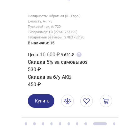
LB2
детек
штек
Полярность: Обратная (0 - Евро.)
В нали
Емкость, Ач: 60
Пусковой ток, А: 540
Цена:
Типоразмер: LB2 (242X175X175)
Скид
Габаритные размеры: 242х175х175
12 ₽
В наличии: 1
11 600 ₽
Цена:
?
10 620 ₽
Ку
Скидка 5% за самовывоз
580 ₽
Скидка за б/у АКБ
400 ₽
Купить