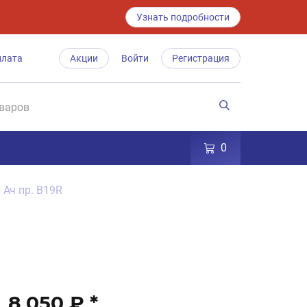
Узнать подробности
плата
Акции
Войти
Регистрация
0
 Ач пр. B19R
8 050 ₽
*