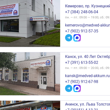
Кемерово, пр. Кузнецкий
+7 (384) 248-06-04
пн. — пт.: 09:00 — 19:00, сб.: 09
kemerovo@medved-akkum
+7 (902) 912-57-35
Канск, ул. 40 Лет Октябр
+7 (391) 613-55-02
пн. — пт.: 09:00 — 20:00, сб.: 09
kansk@medved-akkum.ru
+7 (902) 912-67-98
Ачинск, ул. Льва Толстог