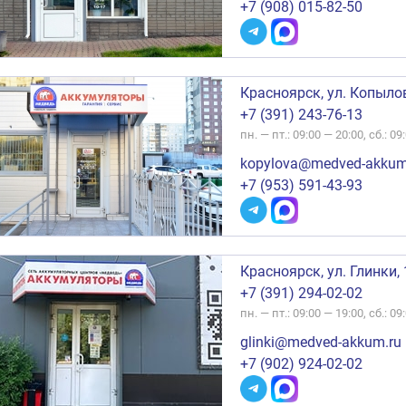
+7 (908) 015-82-50
Красноярск, ул. Копылов
+7 (391) 243-76-13
пн. — пт.: 09:00 — 20:00, сб.: 09
kopylova@medved-akkum
+7 (953) 591-43-93
Красноярск, ул. Глинки, 
+7 (391) 294-02-02
пн. — пт.: 09:00 — 19:00, сб.: 09
glinki@medved-akkum.ru
+7 (902) 924-02-02