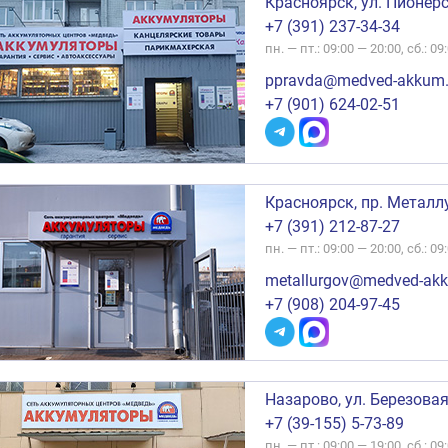
Красноярск, ул. Пионер
+7 (391) 237-34-34
пн. — пт.: 09:00 — 20:00, сб.: 09
ppravda@medved-akkum.
+7 (901) 624-02-51
Красноярск, пр. Металл
+7 (391) 212-87-27
пн. — пт.: 09:00 — 20:00, сб.: 09
metallurgov@medved-akk
+7 (908) 204-97-45
Назарово, ул. Березовая
+7 (39-155) 5-73-89
пн. — пт.: 09:00 — 19:00, сб.: 09