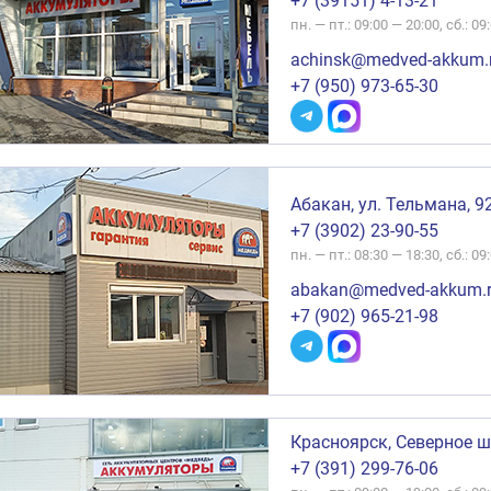
+7 (39151) 4-13-21
пн. — пт.: 09:00 — 20:00, сб.: 09
achinsk@medved-akkum.
+7 (950) 973-65-30
Абакан, ул. Тельмана, 9
+7 (3902) 23-90-55
пн. — пт.: 08:30 — 18:30, сб.: 09
abakan@medved-akkum.
+7 (902) 965-21-98
Красноярск, Северное ш
+7 (391) 299-76-06