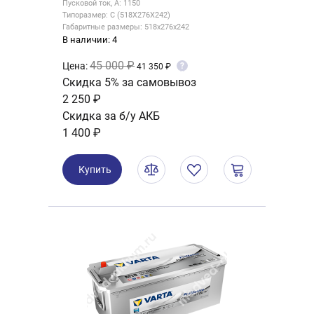
Пусковой ток, А: 1150
Типоразмер: C (518X276X242)
Габаритные размеры: 518х276х242
В наличии: 4
45 000 ₽
Цена:
?
41 350 ₽
Скидка 5% за самовывоз
2 250 ₽
Скидка за б/у АКБ
1 400 ₽
Купить