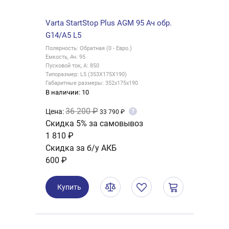
Varta StartStop Plus AGM 95 Ач обр.
G14/A5 L5
Полярность: Обратная (0 - Евро.)
Емкость, Ач: 95
Пусковой ток, А: 850
Типоразмер: L5 (353X175X190)
Габаритные размеры: 352х175х190
В наличии: 10
36 200 ₽
Цена:
?
33 790 ₽
Скидка 5% за самовывоз
1 810 ₽
Скидка за б/у АКБ
600 ₽
Купить