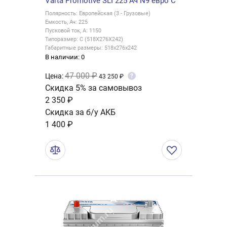
Varta Promotive SLI 225 Ач N9 евро C
Полярность: Европейская (3 - Грузовые)
Емкость, Ач: 225
Пусковой ток, А: 1150
Типоразмер: C (518X276X242)
Габаритные размеры: 518х276х242
В наличии: 0
47 000 ₽
Цена:
?
43 250 ₽
Скидка 5% за самовывоз
2 350 ₽
Скидка за б/у АКБ
1 400 ₽