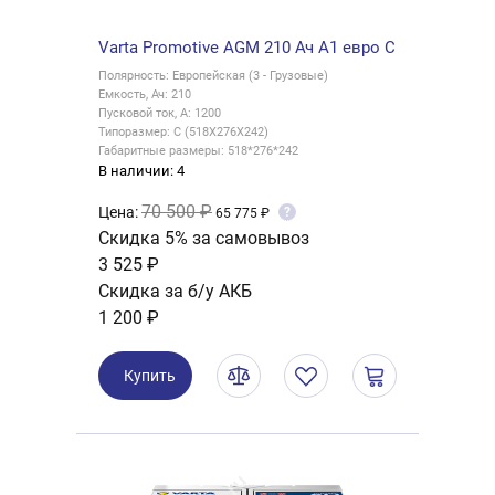
Varta Promotive AGM 210 Ач A1 евро C
Полярность: Европейская (3 - Грузовые)
Емкость, Ач: 210
Пусковой ток, А: 1200
Типоразмер: C (518X276X242)
Габаритные размеры: 518*276*242
В наличии: 4
70 500 ₽
Цена:
?
65 775 ₽
Скидка 5% за самовывоз
3 525 ₽
Скидка за б/у АКБ
1 200 ₽
Купить