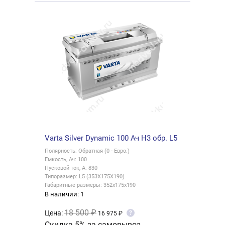
Varta Silver Dynamic 100 Ач H3 обр. L5
Полярность: Обратная (0 - Евро.)
Емкость, Ач: 100
Пусковой ток, А: 830
Типоразмер: L5 (353X175X190)
Габаритные размеры: 352х175х190
В наличии: 1
18 500 ₽
Цена:
?
16 975 ₽
Скидка 5% за самовывоз