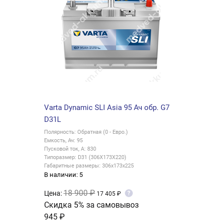
Varta Dynamic SLI Asia 95 Ач обр. G7
D31L
Полярность: Обратная (0 - Евро.)
Емкость, Ач: 95
Пусковой ток, А: 830
Типоразмер: D31 (306X173X220)
Габаритные размеры: 306x173x225
В наличии: 5
18 900 ₽
Цена:
?
17 405 ₽
Скидка 5% за самовывоз
945 ₽