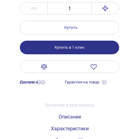
Купить
Купить в 1 клик
Оплата
Доставка
Гарантия на товар
?
?
?
Наличие в магазинах
Описание
Характеристики