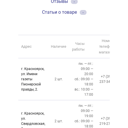
Отзывы
-
Статьи о товаре
-
Номер
Часы
Адрес
Наличие
телефона
работы
магазина
пн. — пт.:
г. Красноярск,
09:00 —
ул. Имени
20:00
+7 (391)
газеты
2 шт.
сб.: 09:00 —
237-34-34
Пионерской
18:00
правды, 2.
вс.: 10:00 —
17:00
пн. — пт.:
09:00 —
г. Красноярск,
19:00
ул.
+7 (391)
2 шт.
сб.: 09:00 —
Свердловская,
219-27-50
18:00