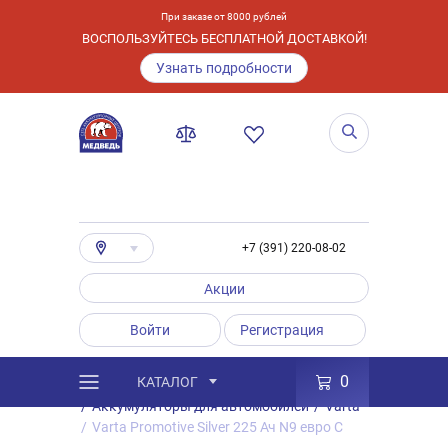
При заказе от 8000 рублей
ВОСПОЛЬЗУЙТЕСЬ БЕСПЛАТНОЙ ДОСТАВКОЙ!
Узнать подробности
+7 (391) 220-08-02
Акции
Войти
Регистрация
0
КАТАЛОГ
/
Каталог
/
Товары
/
Аккумуляторы
/
Аккумуляторы для автомобилей
/
Varta
/
Varta Promotive Silver 225 Ач N9 евро C