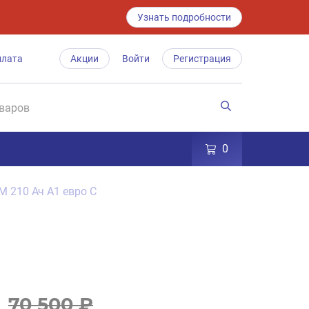
Узнать подробности
плата
Акции
Войти
Регистрация
0
M 210 Ач A1 евро C
70 500 ₽