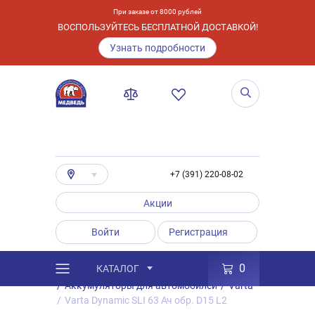
При заказе от 8000 рублей
ВОСПОЛЬЗУЙТЕСЬ БЕСПЛАТНОЙ ДОСТАВКОЙ!
Узнать подробности
+7 (391) 220-08-02
Акции
Войти
Регистрация
0
КАТАЛОГ
/
Каталог
/
Товары
/
Аккумуляторы
/
Аккумуляторы для автомобилей
/
Varta
/
Varta Dynamic SLI 63 Ач обр. D15 L2