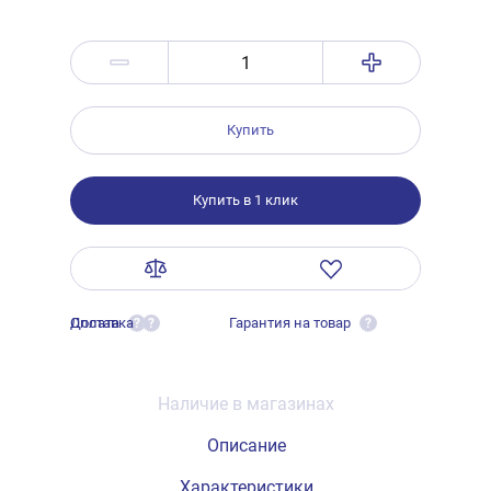
Купить
Купить в 1 клик
Оплата
Доставка
Гарантия на товар
?
?
?
Наличие в магазинах
Описание
Характеристики