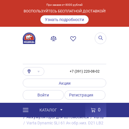
При заказе от 8000 рублей
ВОСПОЛЬЗУЙТЕСЬ БЕСПЛАТНОЙ ДОСТАВКОЙ!
Узнать подробности
+7 (391) 220-08-02
Акции
Войти
Регистрация
0
КАТАЛОГ
/
Каталог
/
Товары
/
Аккумуляторы
/
Аккумуляторы для автомобилей
/
Varta
/
Varta Dynamic SLI 61 Ач обр.низ. D21 LB2