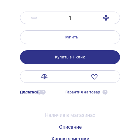
Купить
Купить в 1 клик
Оплата
Доставка
Гарантия на товар
?
?
?
Наличие в магазинах
Описание
Характеристики