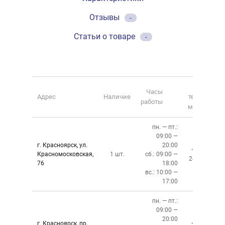
Отзывы
-
Статьи о товаре
-
Номер
Часы
Адрес
Наличие
телефона
работы
магазина
пн. — пт.:
09:00 —
г. Красноярск, ул.
20:00
+7 (391)
Красномосковская,
1 шт.
сб.: 09:00 —
243-83-01
76
18:00
вс.: 10:00 —
17:00
пн. — пт.:
09:00 —
20:00
г. Красноярск, пр.
+7 (391)