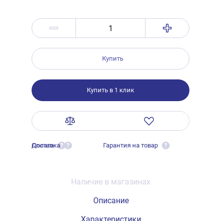
Купить
Купить в 1 клик
Оплата
Доставка
Гарантия на товар
?
?
?
Наличие в магазинах
Описание
Характеристики