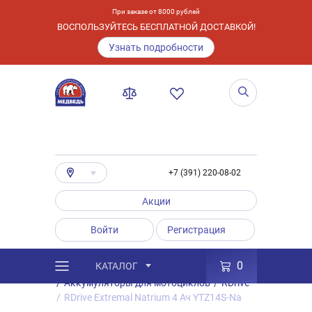
При заказе от 8000 рублей
ВОСПОЛЬЗУЙТЕСЬ БЕСПЛАТНОЙ ДОСТАВКОЙ!
Узнать подробности
+7 (391) 220-08-02
Акции
Войти
Регистрация
0
КАТАЛОГ
/
Каталог
/
Товары
/
Аккумуляторы
/
Аккумуляторы для мотоциклов
/
RDrive
/
RDrive Extremal Natrium 4 Ач YTZ14S-Na