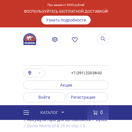
При заказе от 8000 рублей
ВОСПОЛЬЗУЙТЕСЬ БЕСПЛАТНОЙ ДОСТАВКОЙ!
Узнать подробности
+7 (391) 220-08-02
Акции
Войти
Регистрация
0
КАТАЛОГ
/
Каталог
/
Товары
/
Аккумуляторы
/
Аккумуляторы для автомобилей
/
Dynex
/
Dynex Matrix EFB 74 Ач обр. L3