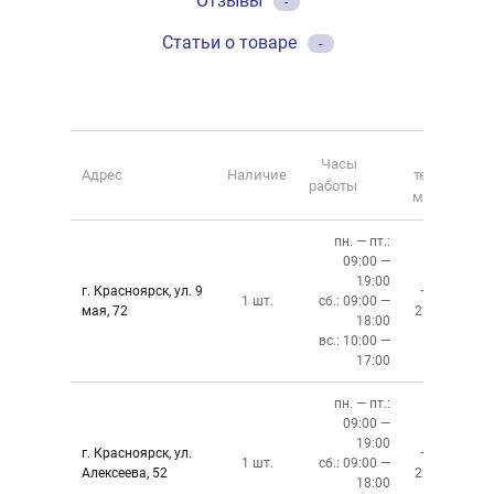
Отзывы
-
Статьи о товаре
-
Номер
Часы
Адрес
Наличие
телефона
работы
магазина
пн. — пт.:
09:00 —
19:00
г. Красноярск, ул. 9
+7 (391)
1 шт.
сб.: 09:00 —
мая, 72
228-6-608
18:00
вс.: 10:00 —
17:00
пн. — пт.:
09:00 —
19:00
г. Красноярск, ул.
+7 (391)
1 шт.
сб.: 09:00 —
Алексеева, 52
220-08-02
18:00