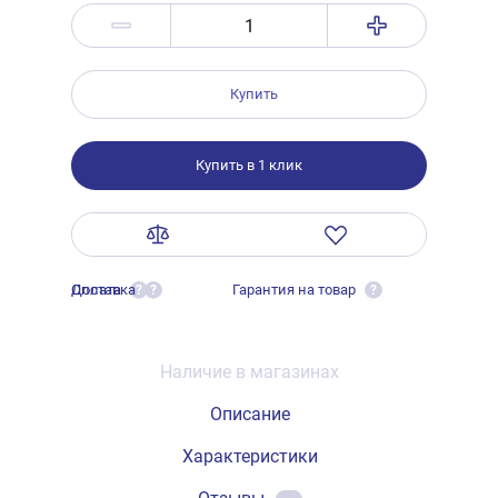
Купить
Купить в 1 клик
Оплата
Доставка
Гарантия на товар
?
?
?
Наличие в магазинах
Описание
Характеристики