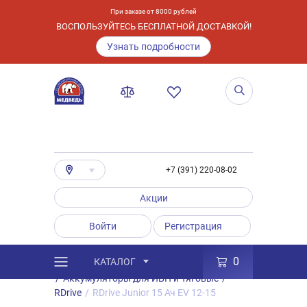
При заказе от 8000 рублей
ВОСПОЛЬЗУЙТЕСЬ БЕСПЛАТНОЙ ДОСТАВКОЙ!
Узнать подробности
+7 (391) 220-08-02
Акции
Войти
Регистрация
0
КАТАЛОГ
/
Каталог
/
Товары
/
Аккумуляторы
/
Аккумуляторы для ИБП и Тяговые
/
RDrive
/
RDrive Junior 15 Ач EV 12-15