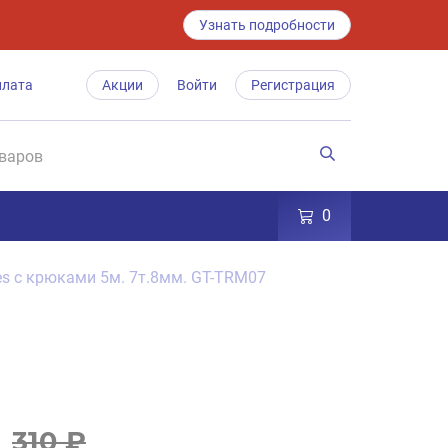
Узнать подробности
плата
Акции
Войти
Регистрация
0
es с крюками 5м. 7т.8мм. GT-TRM07
310 ₽