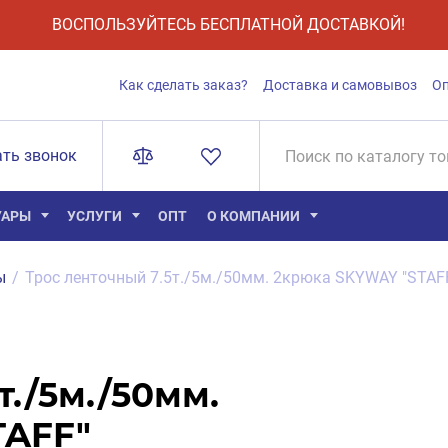
ВОСПОЛЬЗУЙТЕСЬ БЕСПЛАТНОЙ ДОСТАВКОЙ!
Как сделать заказ?
Доставка и самовывоз
О
ать звонок
УАРЫ
УСЛУГИ
ОПТ
О КОМПАНИИ
ы
/
Трос ленточный 7.5т./5м./50мм. 2крюка SKYWAY "STAF
т./5м./50мм.
TAFF"