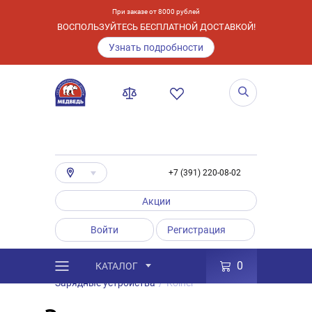
При заказе от 8000 рублей
ВОСПОЛЬЗУЙТЕСЬ БЕСПЛАТНОЙ ДОСТАВКОЙ!
Узнать подробности
+7 (391) 220-08-02
Акции
Войти
Регистрация
0
КАТАЛОГ
/
Каталог
/
Товары
/
Аксессуары
/
Зарядные устройства
/
Kolner