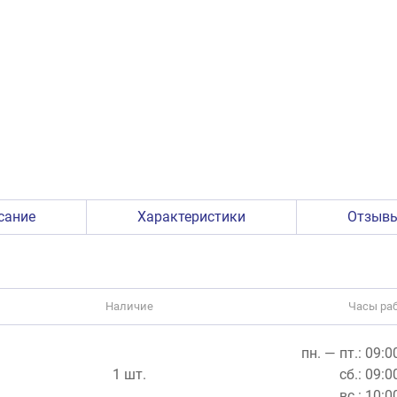
сание
Характеристики
Отзыв
Наличие
Часы ра
пн. — пт.: 09:
1 шт.
сб.: 09:0
вс.: 10:0