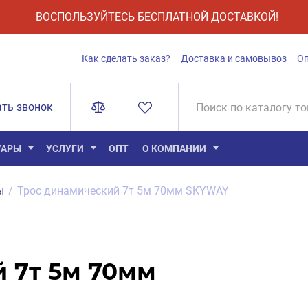
ВОСПОЛЬЗУЙТЕСЬ БЕСПЛАТНОЙ ДОСТАВКОЙ!
Как сделать заказ?
Доставка и самовывоз
О
ать звонок
УАРЫ
УСЛУГИ
ОПТ
О КОМПАНИИ
ы
/
Трос динамический 7т 5м 70мм SKYWAY
 7т 5м 70мм