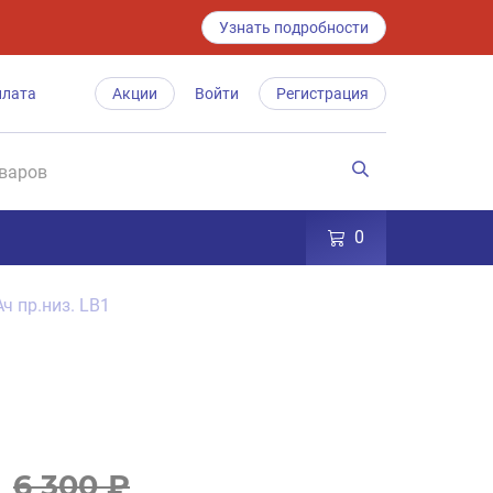
Узнать подробности
плата
Акции
Войти
Регистрация
0
ч пр.низ. LB1
6 300 ₽