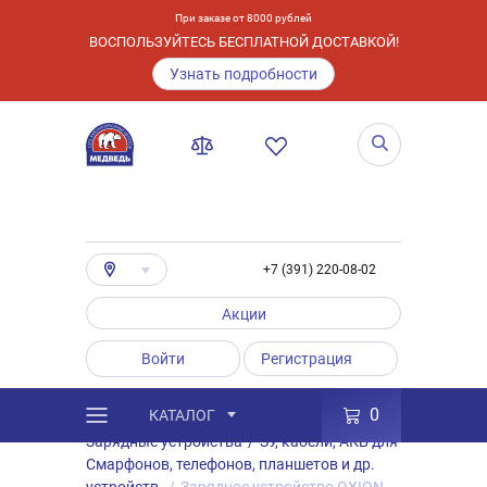
При заказе от 8000 рублей
ВОСПОЛЬЗУЙТЕСЬ БЕСПЛАТНОЙ ДОСТАВКОЙ!
Узнать подробности
+7 (391) 220-08-02
Акции
Войти
Регистрация
0
КАТАЛОГ
/
Каталог
/
Товары
/
Аксессуары
/
Зарядные устройства
/
ЗУ, кабели, АКБ для
Смарфонов, телефонов, планшетов и др.