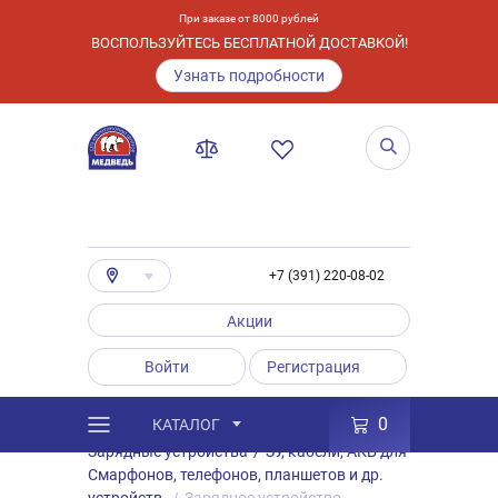
При заказе от 8000 рублей
ВОСПОЛЬЗУЙТЕСЬ БЕСПЛАТНОЙ ДОСТАВКОЙ!
Узнать подробности
+7 (391) 220-08-02
Акции
Войти
Регистрация
0
КАТАЛОГ
/
Каталог
/
Товары
/
Аксессуары
/
Зарядные устройства
/
ЗУ, кабели, АКБ для
Смарфонов, телефонов, планшетов и др.