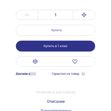
Купить
Купить в 1 клик
Оплата
Доставка
Гарантия на товар
?
?
?
Наличие в магазинах
Описание
Характеристики