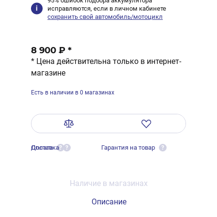
95% ошибок подбора аккумулятора
исправляются, если в личном кабинете
сохранить свой автомобиль/мотоцикл
8 900 ₽
*
* Цена действительна только в интернет-
магазине
Есть в наличии в 0 магазинах
Оплата
Доставка
Гарантия на товар
?
?
?
Наличие в магазинах
Описание