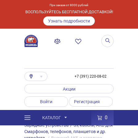
При заказе от 8000 рублей
ВОСПОЛЬЗУЙТЕСЬ БЕСПЛАТНОЙ ДОСТАВКОЙ!
Узнать подробности
+7 (391) 220-08-02
Акции
Войти
Регистрация
0
КАТАЛОГ
/
Каталог
/
Товары
/
Аксессуары
/
Зарядные устройства
/
ЗУ, кабели, АКБ для
Смарфонов, телефонов, планшетов и др.