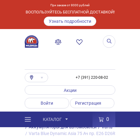
При заказе от 8000 рублей
ВОСПОЛЬЗУЙТЕСЬ БЕСПЛАТНОЙ ДОСТАВКОЙ!
Узнать подробности
+7 (391) 220-08-02
Акции
Войти
Регистрация
0
КАТАЛОГ
/
Каталог
/
Товары
/
Аккумуляторы
/
Аккумуляторы для автомобилей
/
Varta
/
Varta Blue Dynamic Asia 75 Ач пр. E26 D26R