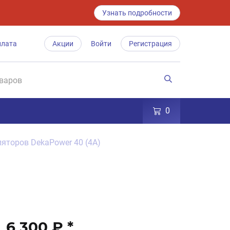
Узнать подробности
плата
Акции
Войти
Регистрация
0
яторов DekaPower 40 (4A)
6 300 ₽
*