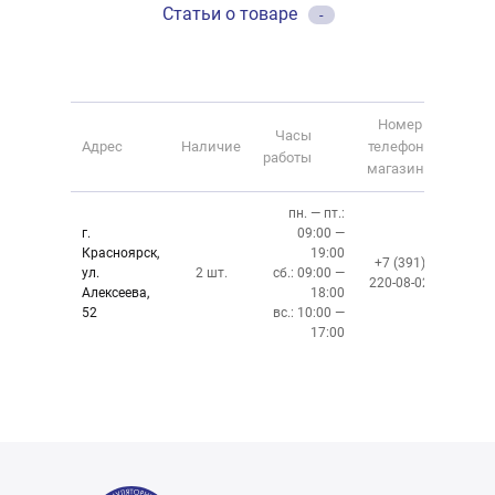
Статьи о товаре
-
Номер
Часы
Адрес
Наличие
телефона
работы
магазина
пн. — пт.:
г.
09:00 —
Красноярск,
19:00
+7 (391)
ул.
2 шт.
сб.: 09:00 —
220-08-02
Алексеева,
18:00
52
вс.: 10:00 —
17:00