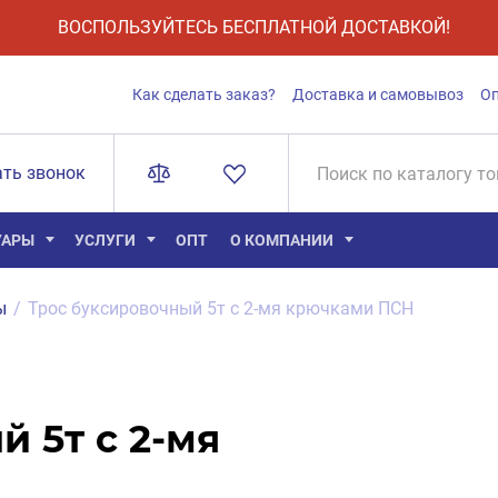
ВОСПОЛЬЗУЙТЕСЬ БЕСПЛАТНОЙ ДОСТАВКОЙ!
Как сделать заказ?
Доставка и самовывоз
О
ать звонок
УАРЫ
УСЛУГИ
ОПТ
О КОМПАНИИ
ы
/
Трос буксировочный 5т с 2-мя крючками ПСН
 5т с 2-мя