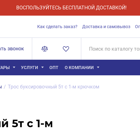
ВОСПОЛЬЗУЙТЕСЬ БЕСПЛАТНОЙ ДОСТАВКОЙ!
Как сделать заказ?
Доставка и самовывоз
О
ать звонок
УАРЫ
УСЛУГИ
ОПТ
О КОМПАНИИ
ы
/
Трос буксировочный 5т с 1-м крючком
 5т с 1-м