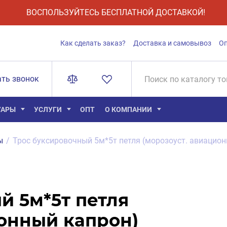
ВОСПОЛЬЗУЙТЕСЬ БЕСПЛАТНОЙ ДОСТАВКОЙ!
Как сделать заказ?
Доставка и самовывоз
О
ать звонок
УАРЫ
УСЛУГИ
ОПТ
О КОМПАНИИ
ы
/
Трос буксировочный 5м*5т петля (морозоуст. авиацио
й 5м*5т петля
ионный капрон)