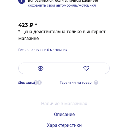
исправляются, если в личном кабинете
сохранить свой автомобиль/мотоцикл
423 ₽
*
* Цена действительна только в интернет-
магазине
Есть в наличии в 0 магазинах
Оплата
Доставка
Гарантия на товар
?
?
?
Наличие в магазинах
Описание
Характеристики