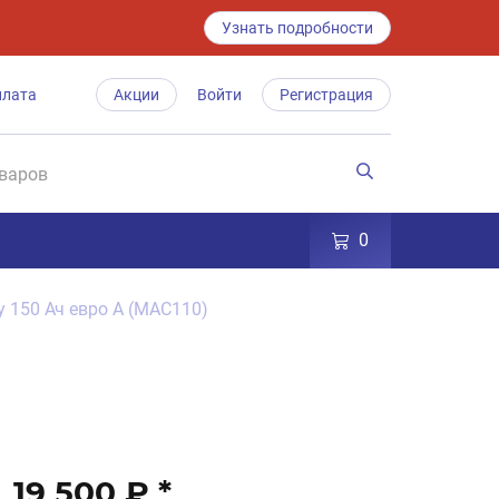
Узнать подробности
плата
Акции
Войти
Регистрация
0
y 150 Ач евро A (MAC110)
19 500 ₽
*