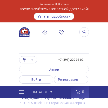
При заказе от 8000 рублей
ВОСПОЛЬЗУЙТЕСЬ БЕСПЛАТНОЙ ДОСТАВКОЙ!
Узнать подробности
+7 (391) 220-08-02
Акции
Войти
Регистрация
0
КАТАЛОГ
/
Каталог
/
Товары
/
Аккумуляторы
/
Аккумуляторы для автомобилей
/
Topla
/
TOPLA Truck EFB Stop&Go 240 Ач евро C