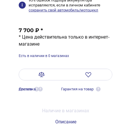
95% ошибок подбора аккумулятора
исправляются, если в личном кабинете
сохранить свой автомобиль/мотоцикл
7 700 ₽
*
* Цена действительна только в интернет-
магазине
Есть в наличии в 0 магазинах
Оплата
Доставка
Гарантия на товар
?
?
?
Наличие в магазинах
Описание