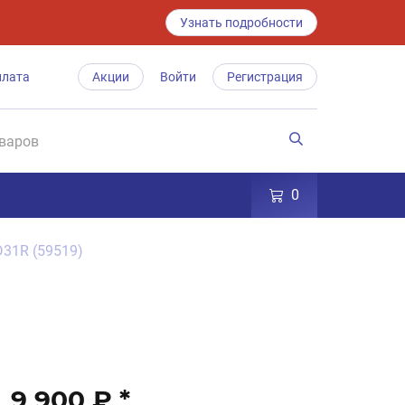
Узнать подробности
плата
Акции
Войти
Регистрация
0
 D31R (59519)
9 900 ₽
*