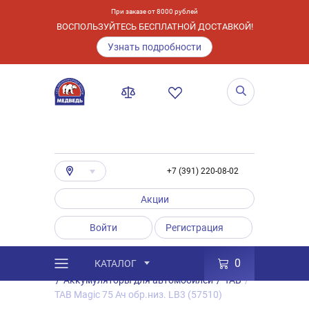
При заказе от 8000 рублей
ВОСПОЛЬЗУЙТЕСЬ БЕСПЛАТНОЙ ДОСТАВКОЙ!
Узнать подробности
+7 (391) 220-08-02
Акции
Войти
Регистрация
0
КАТАЛОГ
/
Каталог
/
Товары
/
Аккумуляторы
/
Аккумуляторы для автомобилей
/
TAB
/
TAB Magic 75 Ач обр.низ. LB3 (57510)