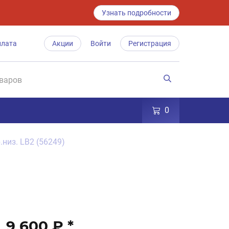
Узнать подробности
плата
Акции
Войти
Регистрация
0
.низ. LB2 (56249)
9 600 ₽
*