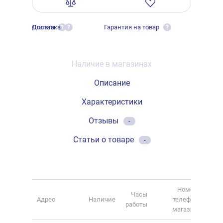
Оплата
Доставка
Гарантия на товар
?
?
?
Наличие в магазинах
Описание
Характеристики
Отзывы
-
Статьи о товаре
-
Номер
Часы
Адрес
Наличие
телефона
работы
магазина