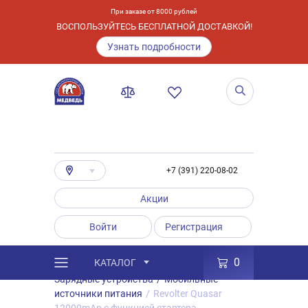
При заказе от 8000 рублей
ВОСПОЛЬЗУЙТЕСЬ БЕСПЛАТНОЙ ДОСТАВКОЙ!
Узнать подробности
+7 (391) 220-08-02
Акции
Войти
Регистрация
0
КАТАЛОГ
/
Каталог
/
Товары
/
Аксессуары
/
Зарядные устройства
/
Мобильные
источники питания
/
Revolter Quasar