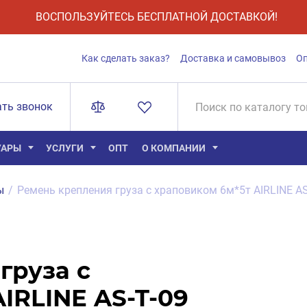
ВОСПОЛЬЗУЙТЕСЬ БЕСПЛАТНОЙ ДОСТАВКОЙ!
Как сделать заказ?
Доставка и самовывоз
О
ать звонок
УАРЫ
УСЛУГИ
ОПТ
О КОМПАНИИ
ы
/
Ремень крепления груза с храповиком 6м*5т AIRLINE AS
груза с
IRLINE AS-T-09