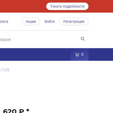
Узнать подробности
плата
Акции
Войти
Регистрация
0
-T-09
620 ₽
*